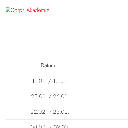
Zum
Inhalt
springen
Datum
11.01. / 12.01.
25.01. / 26.01.
22.02. / 23.02.
08.03. / 09.03.